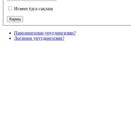
Исмни ёдга сақлаш
Паролингизни унутдингизми?
Логинни унутдингизми?