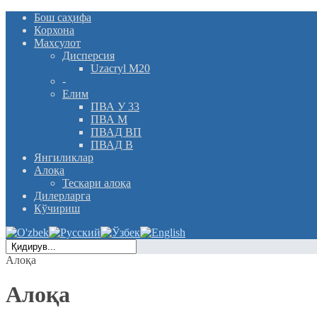
Бош саҳифа
Корхона
Махсулот
Дисперсия
Uzacryl M20
-
Елим
ПВА У 33
ПВА М
ПВАД ВП
ПВАД В
Янгиликлар
Алоқа
Тескари алоқа
Дилерларга
Кўчириш
Алоқа
Алоқа