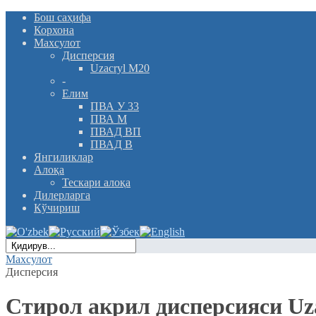
Бош саҳифа
Корхона
Махсулот
Дисперсия
Uzacryl M20
-
Елим
ПВА У 33
ПВА М
ПВАД ВП
ПВАД В
Янгиликлар
Алоқа
Тескари алоқа
Дилерларга
Кўчириш
Махсулот
Дисперсия
Стирол акрил дисперсияси Uz