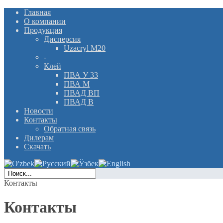
Главная
О компании
Продукция
Дисперсия
Uzacryl M20
-
Клей
ПВА У 33
ПВА М
ПВАД ВП
ПВАД В
Новости
Контакты
Обратная связь
Дилерам
Скачать
Контакты
Контакты