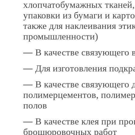
хлопчато­бумажных тканей,
упаковки из
бумаги и
карто
также для наклеивания эти
промышленности)
―
В качестве связующего 
―
Для изготовления подк
―
В качестве связую­щего 
полимерцементов, полиме
полов
―
В качестве клея при про
брошюровочных работ