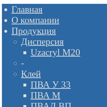
Главная
О компании
Продукция
Дисперсия
Uzacryl M20
-
Клей
ПВА У 33
ПВА М
ПВАД ВП