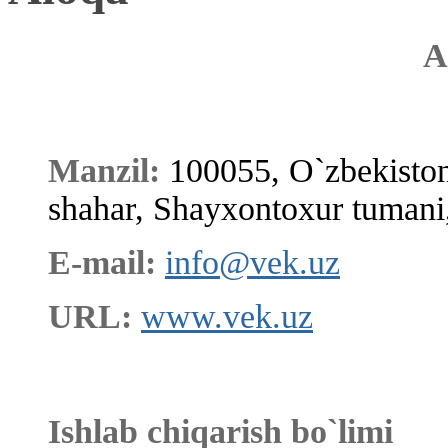
Manzil:
100055, O`zbekiston
shahar, Shayxontoxur tumani,
E-mail:
info@vek.uz
URL:
www.vek.uz
Ishlab chiqarish bo`limi