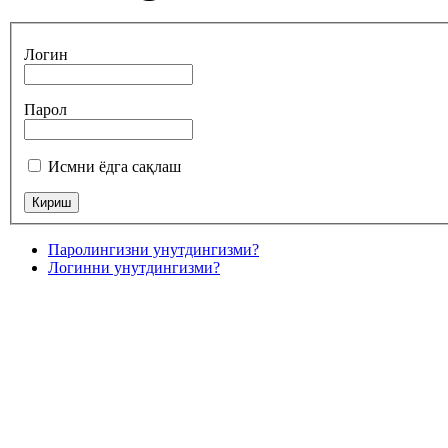
Логин
Парол
Исмни ёдга сақлаш
Паролингизни унутдингизми?
Логинни унутдингизми?