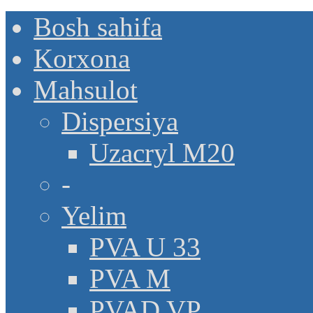
Bosh sahifa
Korxona
Mahsulot
Dispersiya
Uzacryl M20
-
Yelim
PVA U 33
PVA M
PVAD VP