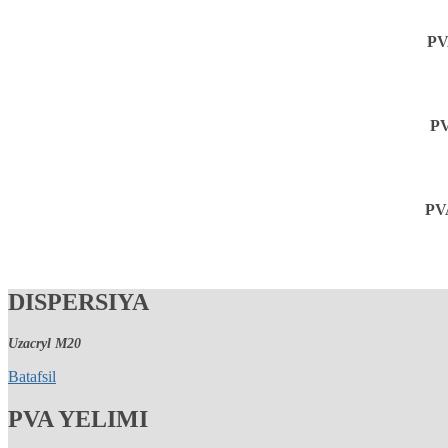
PV
P
PV
DISPERSIYA
Uzacryl M20
Batafsil
PVA YELIMI