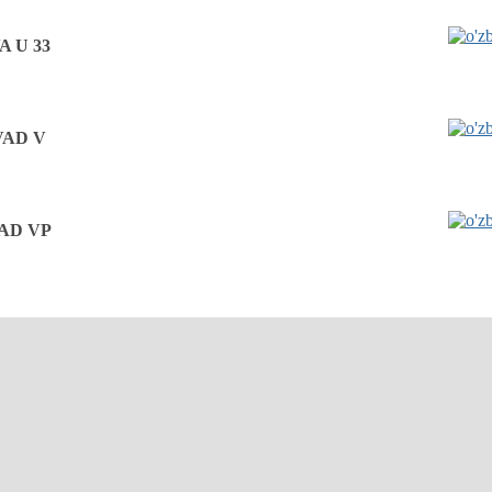
A U 33
VAD V
AD VP