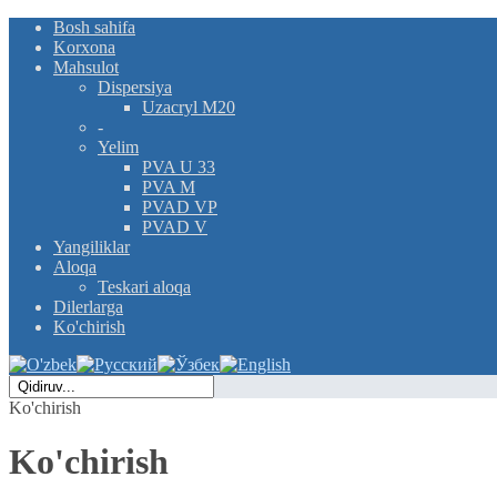
Bosh sahifa
Korxona
Mahsulot
Dispersiya
Uzacryl M20
-
Yelim
PVA U 33
PVA M
PVAD VP
PVAD V
Yangiliklar
Aloqa
Teskari aloqa
Dilerlarga
Ko'chirish
Ko'chirish
Ko'chirish