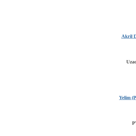
Akril D
Uzac
Yelim (
P