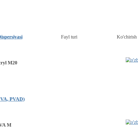
ispersiyasi
Fayl turi
Ko'chirish
ryl M20
PVA, PVAD)
VA M