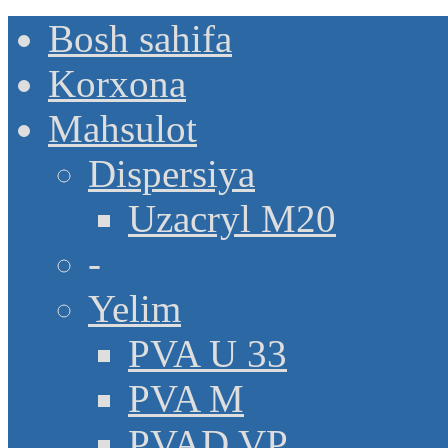
Bosh sahifa
Korxona
Mahsulot
Dispersiya
Uzacryl M20
-
Yelim
PVA U 33
PVA M
PVAD VP