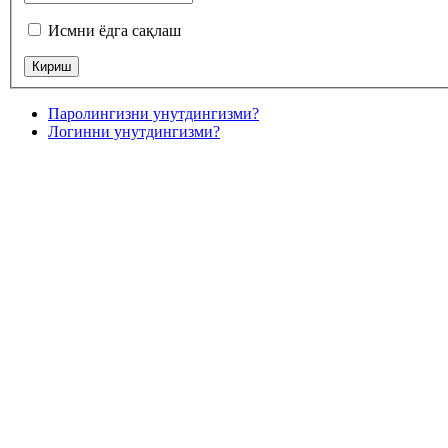
Исмни ёдга сақлаш
Паролингизни унутдингизми?
Логинни унутдингизми?