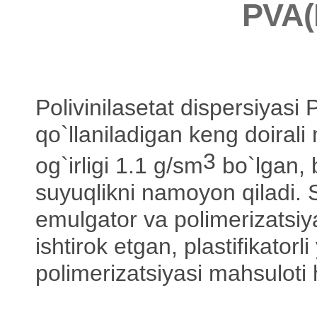
PVA(
Polivinilasetat dispersiyasi
qo`llaniladigan keng doirali
3
og`irligi 1.1 g/sm
bo`lgan, b
suyuqlikni namoyon qiladi. 
emulgator va polimerizatsiy
ishtirok etgan, plastifikatorli
polimerizatsiyasi mahsuloti 