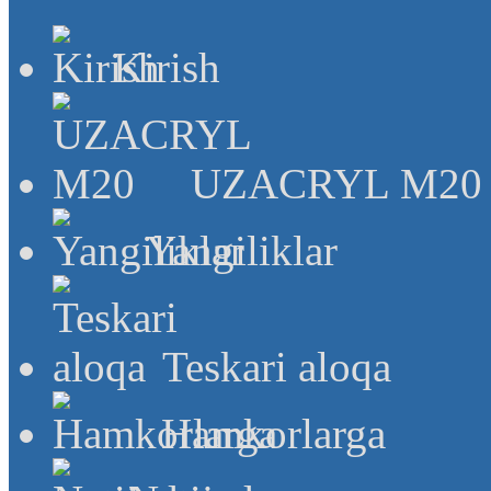
Kirish
UZACRYL M20
Yangiliklar
Teskari aloqa
Hamkorlarga