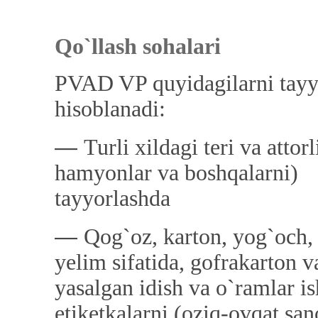
Qo`llash sohalari
PVAD VP quyidagilarni tayyo
hisoblanadi:
―
Turli xildagi teri va atto
hamyonlar va boshqalarni)
tayyorlashda ye
―
Qog`oz, karton, yog`och,
yelim sifatida, gofrakarton 
yasalgan idish va o`ramlar i
etiketkalarni (oziq-ovqat san