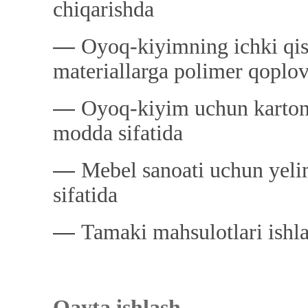
chiqarishda
―
Oyoq-kiyimning ichki qi
materiallarga polimer qoplov
―
Oyoq-kiyim uchun karton 
modda sifatida
―
Mebel sanoati uchun yeli
sifatida
―
Tamaki mahsulotlari ishla
Qayta ishlash