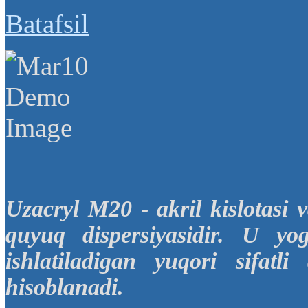
Batafsil
Uzacryl M20
- a
kril kislotasi
quyuq dispersiyasidir. U yo
ishlatiladigan yuqori sifat
hisoblanadi.