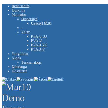
Bosh sahifa
Korxona
Mahsulot
Dispersiya
Uzacryl M20
-
Yelim
PVA U 33
PVA M
PVAD VP
PVAD V
Yangiliklar
Aloqa
Teskari aloqa
Dilerlarga
Ko'chirish