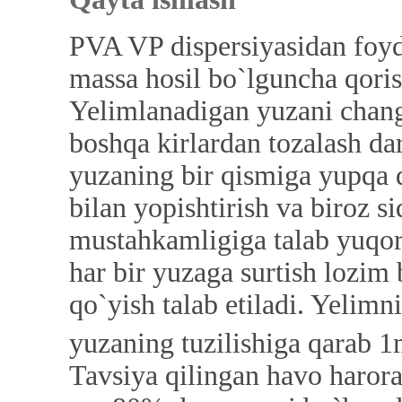
PVA VP dispersiyasidan foyda
massa hosil bo`lguncha qoris
Yelimlanadigan yuzani chang
boshqa kirlardan tozalash da
yuzaning bir qismiga yupqa q
bilan yopishtirish va biroz s
mustahkamligiga talab yuqor
har bir yuzaga surtish lozim 
qo`yish talab etiladi. Yelimn
yuzaning tuzilishiga qarab 
Tavsiya qilingan havo harora