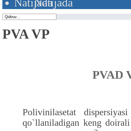
Natijada
PVA VP
PVAD 
Polivinilasetat dispersiy
qo`llaniladigan keng doiral