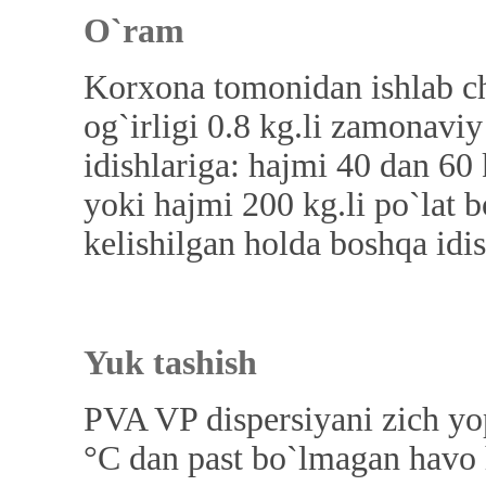
O`ram
Korxona tomonidan ishlab ch
og`irligi 0.8 kg.li zamonaviy
idishlariga: hajmi 40 dan 60
yoki hajmi 200 kg.li po`lat 
kelishilgan holda boshqa idi
Yuk tashish
PVA VP dispersiyani zich yop
°C dan past bo`lmagan havo h