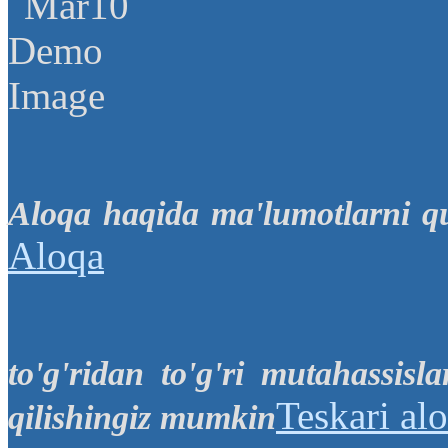
Aloqa haqida ma'lumotlarni q
Aloqa
to'g'ridan to'g'ri mutahassis
Teskari al
qilishingiz mumkin