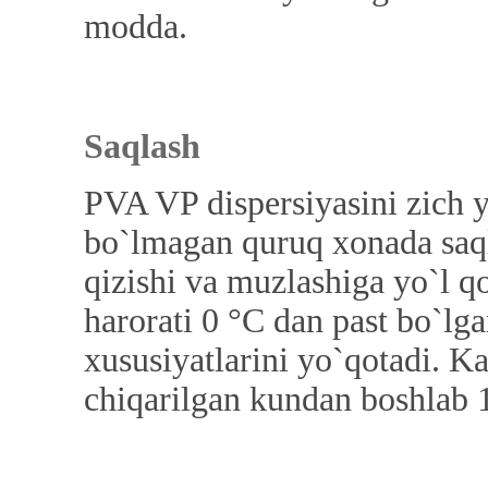
modda.
Saqlash
PVA VP dispersiyasini zich y
bo`lmagan quruq xonada saqla
qizishi va muzlashiga yo`l 
harorati 0 °C dan past bo`lg
xususiyatlarini yo`qotadi. K
chiqarilgan kundan boshlab 1