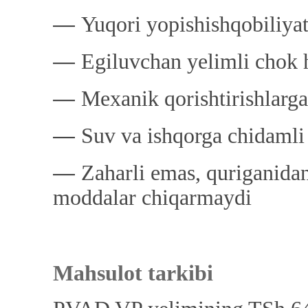
―
Yuqori yopishishqobiliyat
―
Egiluvchan yelimli chok h
―
Mexanik qorishtirishlarga
―
Suv va ishqorga chidamli
―
Zaharli emas, quriganidan
moddalar chiqarmaydi
Mahsulot tarkibi