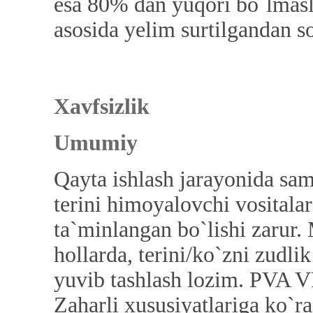
esa 80% dan yuqori bo`lmasli
asosida yelim surtilgandan s
Xavfsizlik
Umumiy
Qayta ishlash jarayonida sa
terini himoyalovchi vosital
ta`minlangan bo`lishi zarur.
hollarda, terini/ko`zni zudli
yuvib tashlash lozim. PVA VP
Zaharli xususiyatlariga ko`ra