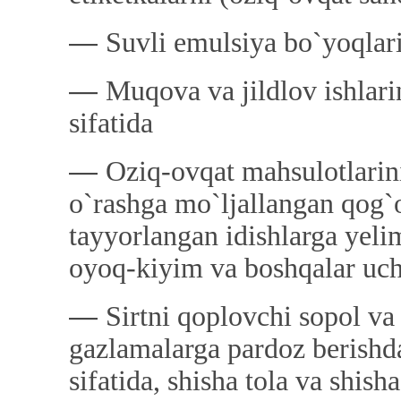
―
Suvli emulsiya bo`yoqlari
―
Muqova va jildlov ishlari
sifatida
―
Oziq-ovqat mahsulotlarini
o`rashga mo`ljallangan qog`
tayyorlangan idishlarga yeli
oyoq-kiyim va boshqalar uch
―
Sirtni qoplovchi sopol va 
gazlamalarga pardoz berish
sifatida, shisha tola va shish