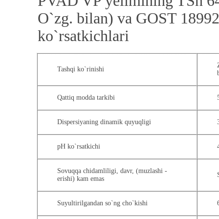
PVAD VP yelimining TSh 64
O`zg. bilan) va GOST 18992-
ko`rsatkichlari
Tashqi ko`rinishi
Qattiq modda tarkibi
Dispersiyaning dinamik quyuqligi
pH ko`rsatkichi
Sovuqqa chidamliligi, davr, (muzlashi -
erishi) kam emas
Suyultirilgandan so`ng cho`kishi