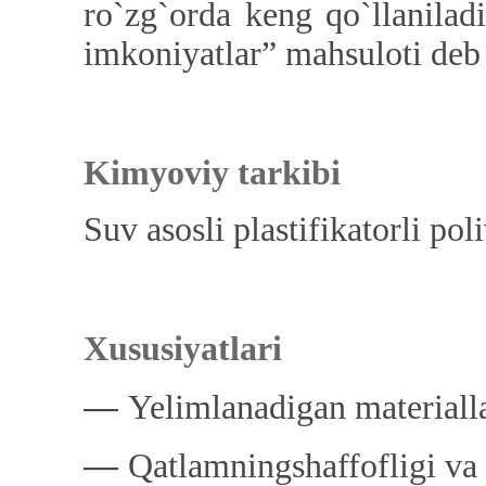
ro`zg`orda keng qo`llanila
imkoniyatlar” mahsuloti deb
Kimyoviy tarkibi
Suv asosli plastifikatorli poli
Xususiyatlari
―
Yelimlanadigan materialla
―
Qatlamningshaffofligi va 