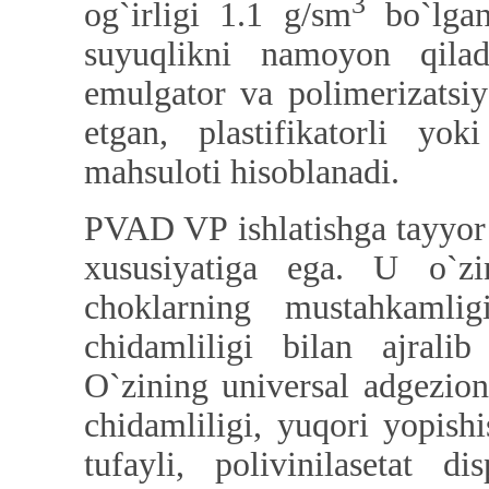
3
og`irligi 1.1 g/sm
bo`lgan
suyuqlikni namoyon qiladi
emulgator va polimerizatsiy
etgan, plastifikatorli yoki
mahsuloti hisoblanadi.
PVAD VP ishlatishga tayyor 
xususiyatiga ega. U o`zin
choklarning mustahkamlig
chidamliligi bilan ajralib
O`zining universal adgezion
chidamliligi, yuqori yopish
tufayli, polivinilasetat d