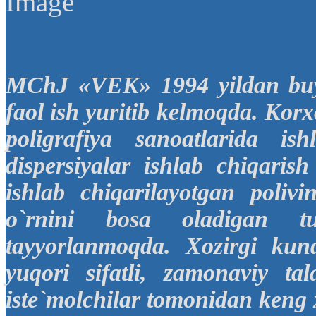
MChJ «VEK» 1994 yildan buyo
faol ish yuritib kelmoqda. Korxo
poligrafiya sanoatlarida is
dispersiyalar ishlab chiqari
ishlab chiqarilayotgan polivin
o`rnini bosa oladigan tur
tayyorlanmoqda. Xozirgi ku
yuqori sifatli, zamonaviy ta
iste`molchilar tomonidan keng 