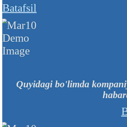
Batafsil
Quyidagi bo'limda kompani
habard
B