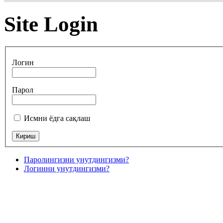
Site Login
Логин
Парол
Исмни ёдга сақлаш
Паролингизни унутдингизми?
Логинни унутдингизми?