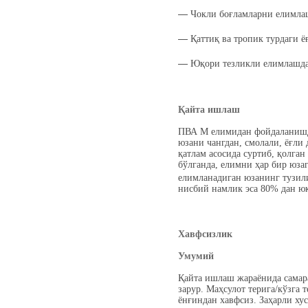
―
Чокли боғламларни елимла
―
Қаттиқ ва тропик турдаги 
―
Юқори тезликли елимлашд
Қайта ишлаш
ПВА М елимидан фойдаланишда
юзани чангдан, смолали, ёғли
қатлам асосида суртиб, қолга
бўлганда, елимни ҳар бир юза
елимланадиган юзанинг тузил
нисбий намлик эса 80% дан юқ
Хавфсизлик
Умумий
Қайта ишлаш жараёнида самар
зарур. Маҳсулот терига/кўзга
ёнғиндан хавфсиз. Заҳарли хус