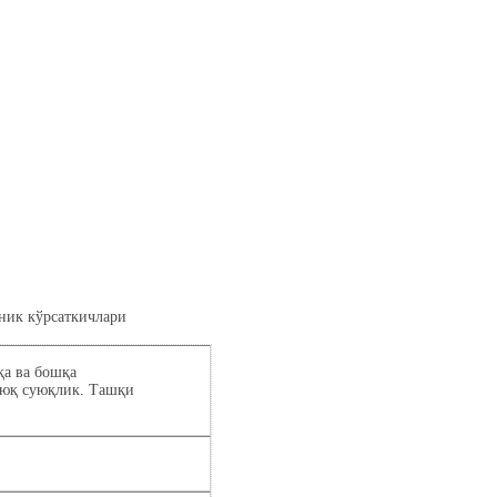
хник кўрсаткичлари
қа ва бошқа
уюқ суюқлик. Ташқи