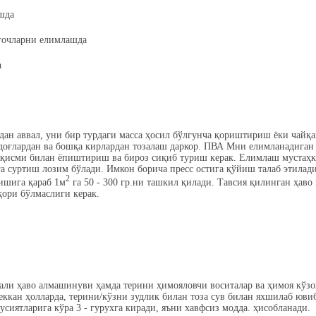
шда
ёғочларни елимлашда
а
н аввал, уни бир турдаги масса ҳосил бўлгунча қориштириш ёки чайқ
 доғлардан ва бошқа кирлардан тозалаш даркор. ПВА Мни елимланадига
н қисми билан ёпиштириш ва бироз сиқиб туриш керак. Елимлаш мустаҳ
га суртиш лозим бўлади. Имкон борича пресс остига қўйиш талаб этилад
2
ишига қараб 1м
га 50 - 300 гр.ни ташкил қилади. Тавсия қилинган ҳаво 
ори бўлмаслиги керак.
али ҳаво алмашинуви ҳамда терини ҳимояловчи воситалар ва ҳимоя кўз
 теккан ҳолларда, терини/кўзни зудлик билан тоза сув билан яхшилаб ю
усиятларига кўра 3 - гурухга киради, яъни хавфсиз модда. ҳисобланади.