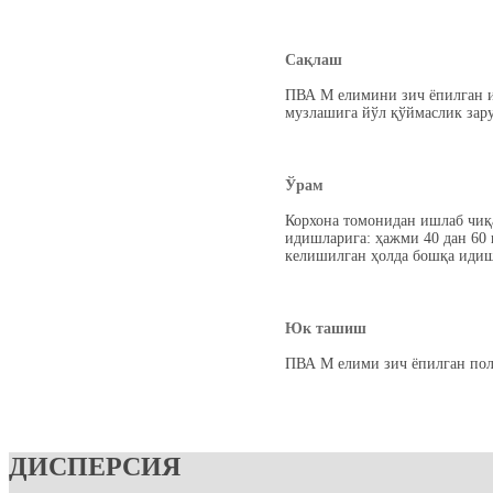
Сақлаш
ПВА М елимини зич ёпилган ид
музлашига йўл қўймаслик зар
Ўрам
Корхона томонидан ишлаб чиқа
идишларига: ҳажми 40 дан 60 к
келишилган ҳолда бошқа идиш
Юк ташиш
ПВА М елими зич ёпилган поли
ДИСПЕРСИЯ