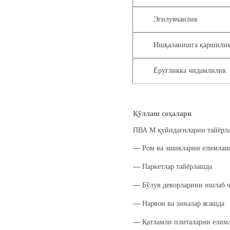
Эгилувчанлик
Ишқаланишга қаршили
Ёруғликка чидамлилик
Қўллаш соҳалари
ПВА М қуйидагиларни тайёрла
―
Ром ва эшикларни елимлаш
―
Паркетлар тайёрлашда
―
Бўлув деворларини ишлаб 
―
Нарвон ва зиналар ясашда
―
Қатламли плиталарни елим