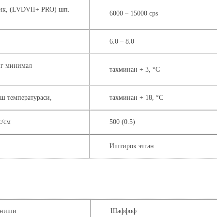
лик, (LVDVII+ PRO) шп.
6000 – 15000 cps
6.0 – 8.0
нг минимал
тахминан + 3, °С
ш температураси,
тахминан + 18, °С
с/см
500 (0.5)
Иштирок этган
иниши
Шаффоф