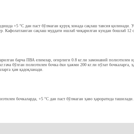
ишда +5 °C дан паст бўлмаган қуруқ хонада сақлаш тавсия қилинади. 
ур. Кафолатланган сақлаш муддати ишлаб чиқарилган кундан бошлаб 12 
рилган барча ПВА елимлар, оғирлиги 0.8 кг.ли замонавий полиэтилен и
г.гача бўлган полиэтилен бочка ёки ҳажми 200 кг.ли пўлат бочкаларга, 
ларга ҳам қадоқланади.
этилен бочкаларда, +5 °C дан паст бўлмаган ҳаво ҳароратида ташилади.