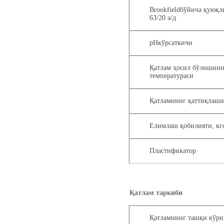
Brookfieldбўйича қуюқ
63/20 а/д
pHкўрсаткичи
Қатлам ҳосил бўлишни
температураси
Қатламнинг қаттиқлаши
Елимлаш қобилияти, кг
Пластификатор
Қатлам таркиби
Қатламнинг ташқи кўр