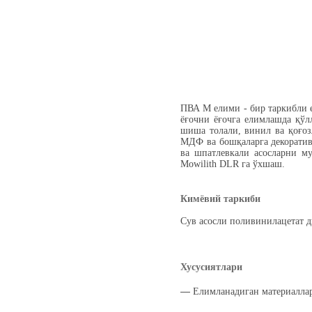
ПВА М елими - бир таркибли е
ёғочни ёғочга елимлашда қўл
шиша толали, винил ва қоғоз
МДФ ва бошқаларга декоратив
ва шпатлевкали асосларни му
Mowilith DLR га ўхшаш.
Кимёвий таркиби
Сув асосли поливинилацетат 
Хусусиятлари
―
Елимланадиган материаллар