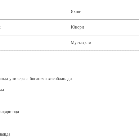
Яхши
к
Юқори
Мустаҳкам
шда универсал боғловчи ҳисобланади:
да
чиқаришда
лашда