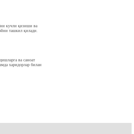
Уни кучли қизиши ва
ойни ташкил қилади.
дишларга ва саноат
ҳамда харидорлар билан