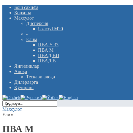
Бош саҳифа
Корхона
Махсулот
Дисперсия
Uzacryl M20
-
Елим
ПВА У 33
ПВА М
ПВАД ВП
ПВАД В
Янгиликлар
Алоқа
Тескари алоқа
Дилерларга
Кўчириш
Махсулот
Елим
ПВА М