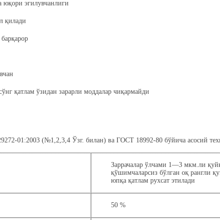
 юқори эгилувчанлиги
л қилади
барқарор
увчан
 сўнг қатлам ўзидан зарарли моддалар чиқармайди
72-01:2003 (№1,2,3,4 Ўзг. билан) ва ГОСТ 18992-80 бўйича асосий те
Заррачалар ўлчами 1—3 мкм.ли қуй
қўшимчаларсиз бўлган оқ рангли қ
юпқа қатлам рухсат этилади
50 %