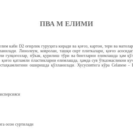
ПВА М ЕЛИМИ
лим каби D2 оғирлик гуруҳига киради ва қоғоз, картон, тери ва матола
ланилади. Линолеум, ковролан, ташқи сирт плиткалари, қоғоз асосидаг
ли гулқоғозлар, пўкак, қурилиш тўри ва бинтларни елимлашда ҳам қ
 қоғоз қатламли пластикларни елимлашда, ҳамда сув ўтказмасликни куч
стаҳкамлигини оширишда қўлланилади. Хусусиятига кўра Celanese - 
дисперсияси
га осон суртилади