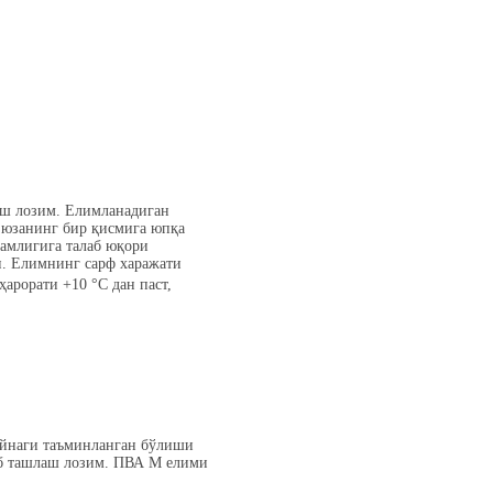
аш лозим. Елимланадиган
н юзанинг бир қисмига юпқа
камлигига талаб юқори
и. Елимнинг сарф харажати
ҳарорати +10 °C дан паст,
ойнаги таъминланган бўлиши
виб ташлаш лозим. ПВА М елими