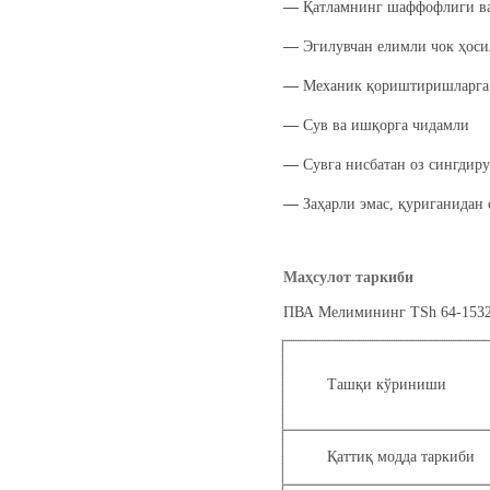
―
Қатламнинг шаффофлиги ва
―
Эгилувчан елимли чок ҳоси
―
Механик қориштиришларга 
―
Сув ва ишқорга чидамли
―
Сувга нисбатан оз сингдир
―
Заҳарли эмас, қуриганидан
Маҳсулот таркиби
ПВА Мелимининг TSh 64-153292
Ташқи кўриниши
Қаттиқ модда таркиби