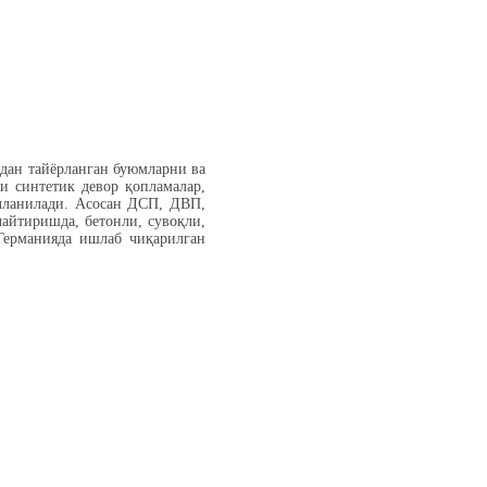
рдан тайёрланган буюмларни ва
и синтетик девор қопламалар,
ўлланилади. Асосан ДСП, ДВП,
айтиришда, бетонли, сувоқли,
Германияда ишлаб чиқарилган