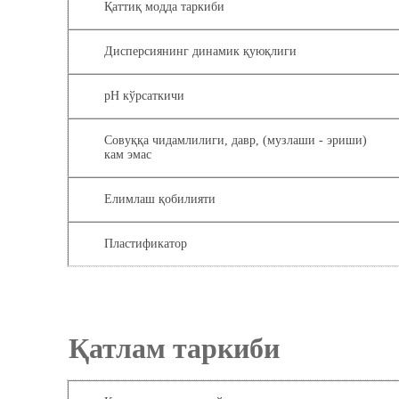
Қаттиқ модда таркиби
Дисперсиянинг динамик қуюқлиги
pH кўрсаткичи
Совуққа чидамлилиги, давр, (музлаши - эриши)
кам эмас
Елимлаш қобилияти
Пластификатор
Қатлам таркиби