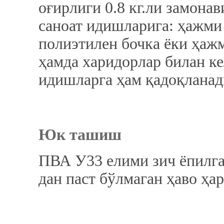
оғирлиги 0.8 кг.ли замона
саноат идишларига: ҳажми 4
полиэтилен бочка ёки ҳажм
ҳамда харидорлар билан к
идишларга ҳам қадоқланад
Юк ташиш
ПВА У33 елими зич ёпилга
дан паст бўлмаган ҳаво ҳа