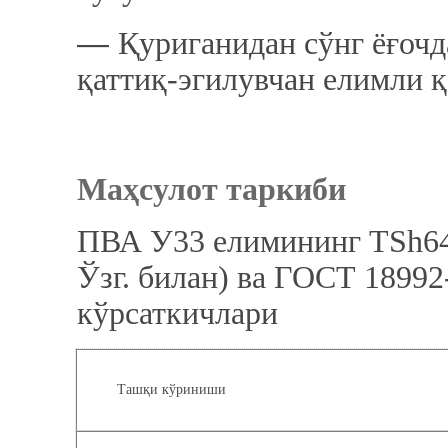
―
Қуриганидан сўнг ёғочд
қаттиқ-эгилувчан елимли қ
Маҳсулот таркиби
ПВА У33 елимининг TSh64-
Ўзг. билан) ва ГОСТ 18992
кўрсаткичлари
Ташқи кўриниши