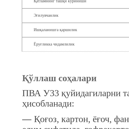
Қатламнинг ташқи кўриниши
Эгилувчанлик
Ишқаланишга қаршилик
Ёруғликка чидамлилик
Қўллаш соҳалари
ПВА У33 қуйидагиларни т
ҳисобланади:
―
Қоғоз, картон, ёғоч, фа