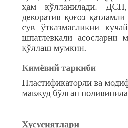
ҳам қўлланилади. ДС
декоратив қоғоз қатламли
сув ўтказмасликни кучай
шпатлевкали асосларни 
қўллаш мумкин.
Кимёвий таркиби
Пластификаторли ва моди
мавжуд бўлган поливинила
Хусусиятлари