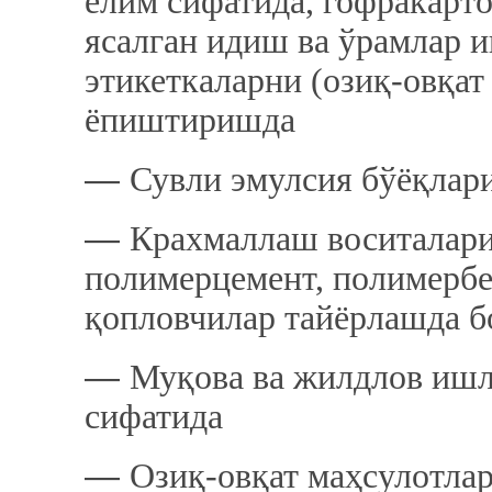
елим сифатида, гофракартон
ясалган идиш ва ўрамлар 
этикеткаларни (озиқ-овқат
ёпиштиришда
―
Сувли эмулсия бўёқлар
―
Крахмаллаш воситалар
полимерцемент, полимербе
қопловчилар тайёрлашда б
―
Муқова ва жилдлов иш
сифатида
―
Озиқ-овқат маҳсулотла