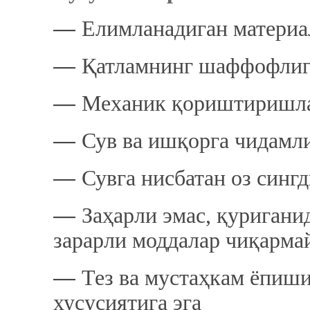
―
Елимланадиган материа
―
Қатламнинг шаффофлиги
―
Механик қориштиришла
―
Сув ва ишқорга чидамл
―
Сувга нисбатан оз синг
―
Заҳарли эмас, қуригани
зарарли моддалар чиқарма
―
Тез ва мустаҳкам ёпиши
хусусиятига эга