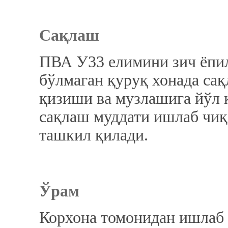
Сақлаш
ПВА У33 елимини зич ёпил
бўлмаган қуруқ хонада сақ
қизиши ва музлашига йўл 
сақлаш муддати ишлаб чиқ
ташкил қилади.
Ўрам
Корхона томонидан ишлаб 