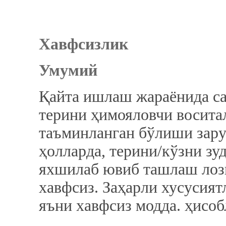
Хавфсизлик
Умумий
Қайта ишлаш жараёнида с
терини ҳимояловчи восита
таъминланган бўлиши зарур
ҳолларда, терини/кўзни зу
яхшилаб ювиб ташлаш лоз
хавфсиз. Заҳарли хусусиятл
яъни хавфсиз модда. ҳисоб