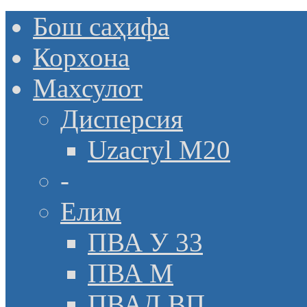
Бош саҳифа
Корхона
Махсулот
Дисперсия
Uzacryl M20
-
Елим
ПВА У 33
ПВА М
ПВАД ВП