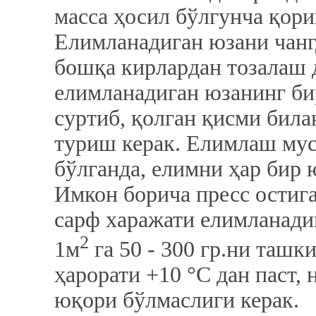
масса ҳосил бўлгунча қор
Елимланадиган юзани чангд
бошқа кирлардан тозалаш
елимланадиган юзанинг би
суртиб, қолган қисми бил
туриш керак. Елимлаш мус
бўлганда, елимни ҳар бир 
Имкон борича пресс остиг
сарф харажати елимланади
2
1м
га 50 - 300 гр.ни ташк
ҳарорати +10 °C дан паст,
юқори бўлмаслиги керак.