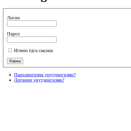
Логин
Парол
Исмни ёдга сақлаш
Паролингизни унутдингизми?
Логинни унутдингизми?