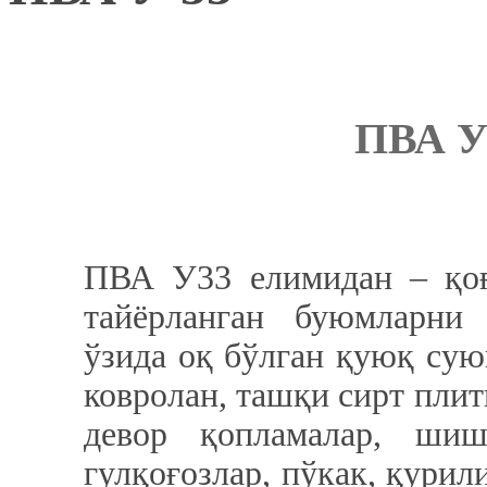
ПВА 
ПВА У33 елимидан – қоғо
тайёрланган буюмларни
ўзида оқ бўлган қуюқ сую
ковролан, ташқи сирт плит
девор қопламалар, шиш
гулқоғозлар, пўкак, қури