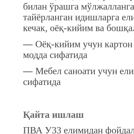
билан ўрашга мўлжалланган
тайёрланган идишларга ел
кечак, оёқ-кийим ва бошқ
―
Оёқ-кийим учун картон
модда сифатида
―
Мебел саноати учун ел
сифатида
Қайта ишлаш
ПВА У33 елимидан фойдала