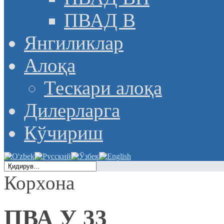
ПВАД В
Янгиликлар
Алоқа
Тескари алоқа
Дилерларга
Кўчириш
Корхона
ПВА У 33