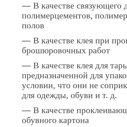
―
В качестве связую­щего 
полимерцементов, полиме
полов
―
В качестве клея при про
брошюровочных работ
―
В качестве клея для тары
предназначен­ной для упак
условии, что
они не
соприк
для одежды, обуви и т. д.
―
В качестве проклеивающ
обувного картона