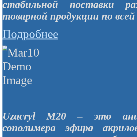
стабильной поставки ра
товарной продукции по всей 
Подробнее
Uzacryl M20 – это анио
сополимера эфира акрил