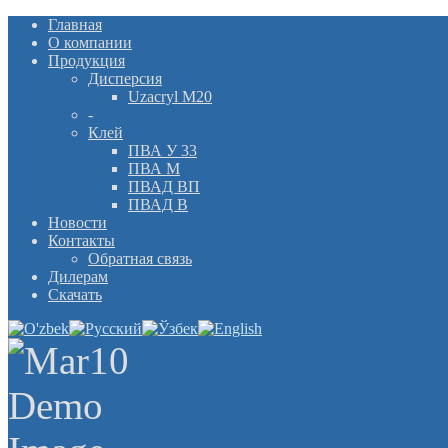
Главная
О компании
Продукция
Дисперсия
Uzacryl M20
-
Клей
ПВА У 33
ПВА М
ПВАД ВП
ПВАД В
Новости
Контакты
Обратная связь
Дилерам
Скачать