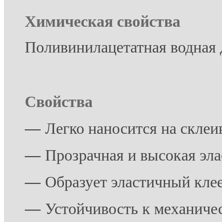
Хими
ческая с
войства
Поливинилацетатная водная 
Свойства
―
Легко наносится на скле
―
Прозрачная и высокая эл
―
Образует эластичный кле
―
Устойчивость к механич