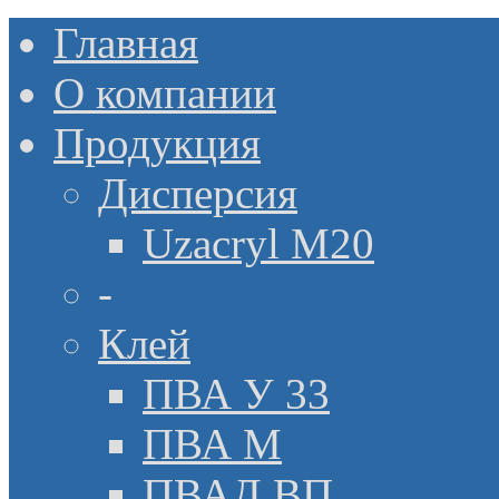
Главная
О компании
Продукция
Дисперсия
Uzacryl M20
-
Клей
ПВА У 33
ПВА М
ПВАД ВП