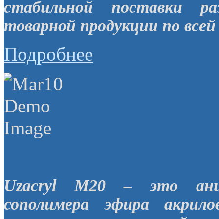
стабильной поставки ра
товарной продукции по всей 
Подробнее
Uzacryl M20 – это анио
сополимера эфира акрил