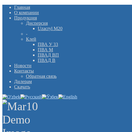
Главная
О компании
Продукция
Дисперсия
Uzacryl M20
-
Клей
ПВА У 33
ПВА М
ПВАД ВП
ПВАД В
Новости
Контакты
Обратная связь
Дилерам
Скачать