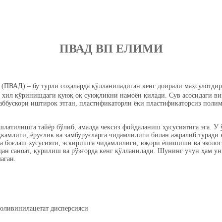
ПВАД ВП ЕЛИМИ
(ПВАД) – бу турли соҳаларда қўлланиладиган кенг доирали маҳсулотди
 хил кўринишдаги қуюқ оқ суюқликни намоён қилади. Сув асосидаги ви
аббускори иштирок этган, пластификаторли ёки пластификаторсиз поли
латилишга тайёр бўлиб, амалда чексиз фойдаланиш ҳусусиятига эга. У 
камлиги, ёруғлик ва замбуруғларга чидамлилиги билан ажралиб туради в
а боғлаш хусусияти, эскиришга чидамлилиги, юқори ёпишиши ва эколог
ан саноат, қурилиш ва рўзғорда кенг қўлланилади. Шунинг учун ҳам у
аган.
поливинилацетат дисперсияси