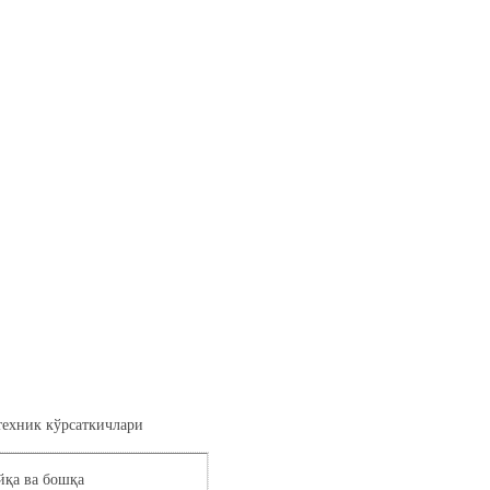
техник кўрсаткичлари
йқа ва бошқа