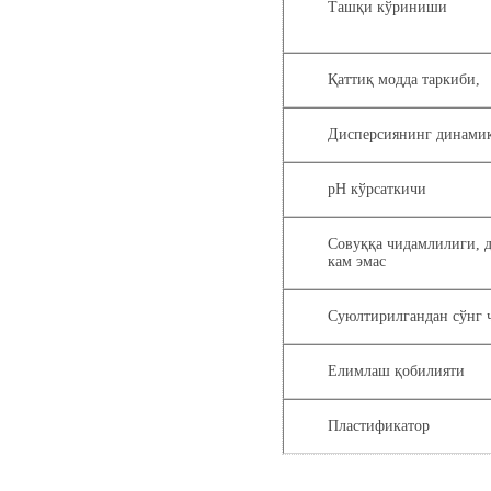
Ташқи кўриниши
Қаттиқ модда таркиби,
Дисперсиянинг динами
pH кўрсаткичи
Совуққа чидамлилиги, д
кам эмас
Суюлтирилгандан сўнг 
Елимлаш қобилияти
Пластификатор