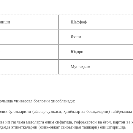
иниши
Шаффоф
Яхши
к
Юқори
Мустаҳкам
лашда универсал боғловчи ҳисобланади:
орлик буюмларини (аёллар сумкаси, ҳамёнлар ва бошқаларни) тайёрлашда
а ва ип газлама матоларга елим сифатида, гофракартон ва ёғоч, картон ва
ҳамда этикеткаларни (озиқ-овқат саноатидан ташқари) ёпиштиришда