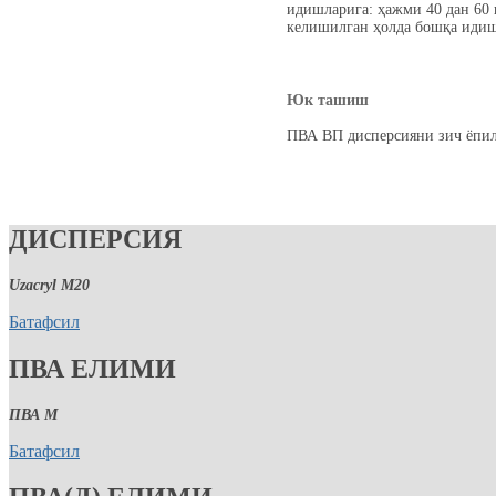
идишларига: ҳажми 40 дан 60 к
келишилган ҳолда бошқа идиш
Юк ташиш
ПВА ВП дисперсияни зич ёпилг
ДИСПЕРСИЯ
Uzacryl M20
Батафсил
ПВА ЕЛИМИ
ПВА М
Батафсил