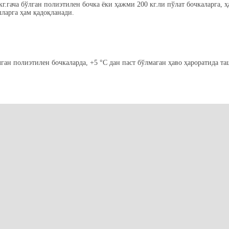
г.гача бўлган полиэтилен бочка ёки ҳажми 200 кг.ли пўлат бочкаларга, 
ларга ҳам қадоқланади.
ан полиэтилен бочкаларда, +5 °C дан паст бўлмаган ҳаво ҳароратида та