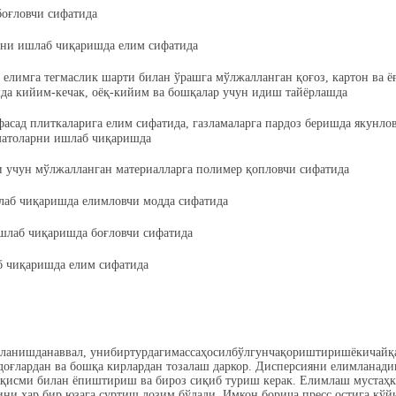
боғловчи сифатида
ни ишлаб чиқаришда елим сифатида
 елимга тегмаслик шарти билан ўрашга мўлжалланган қоғоз, картон ва ё
мда кийим-кечак, оёқ-кийим ва бошқалар учун идиш тайёрлашда
фасад плиткаларига елим сифатида, газламаларга пардоз беришда якунло
матоларни ишлаб чиқаришда
 учун мўлжалланган материалларга полимер қопловчи сифатида
лаб чиқаришда елимловчи модда сифатида
шлаб чиқаришда боғловчи сифатида
б чиқаришда елим сифатида
ланишданаввал, унибиртурдагимассаҳосилбўлгунчақориштиришёкичайқ
 доғлардан ва бошқа кирлардан тозалаш даркор. Дисперсияни елимланад
н қисми билан ёпиштириш ва бироз сиқиб туриш керак. Елимлаш мустаҳ
ни ҳар бир юзага суртиш лозим бўлади. Имкон борича пресс остига қўй