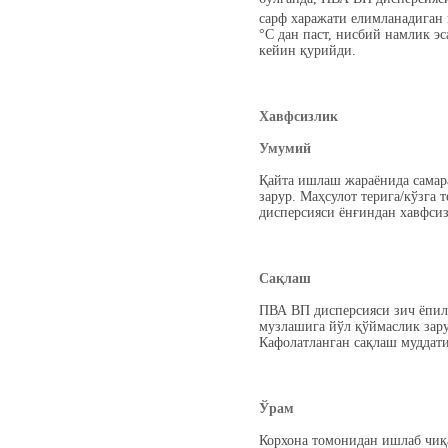
сарф харажати елимланадиган
°C дан паст, нисбий намлик э
кейин қурийди.
Хавфсизлик
Умумий
Қайта ишлаш жараёнида самар
зарур. Маҳсулот терига/кўзга
дисперсияси ёнғиндан хавфсиз.
Сақлаш
ПВА ВП дисперсияси зич ёпилг
музлашига йўл қўймаслик зару
Кафолатланган сақлаш муддат
Ўрам
Корхона томонидан ишлаб чиқа