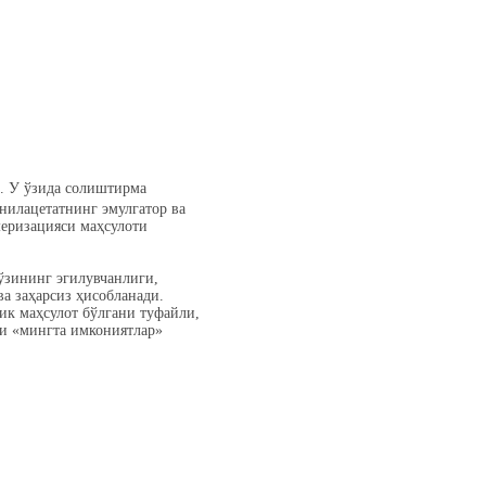
р. У ўзида солиштирма
нилацетатнинг эмулгатор ва
меризацияси маҳсулоти
ўзининг эгилувчанлиги,
а заҳарсиз ҳисобланади.
ик маҳсулот бўлгани туфайли,
ни «мингта имкониятлар»