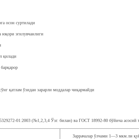
га осон суртилади
 юқори эгилувчанлиги
и
л қилади
барқарор
 сўнг қатлам ўзидан зарарли моддалар чиқармайди
9272-01:2003 (№1,2,3,4 Ўзг. билан) ва ГОСТ 18992-80 бўйича асосий 
Заррачалар ўлчами 1—3 мкм.ли қу