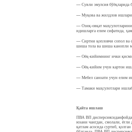
―
Сувли эмулсия бўёқларида 
―
Муқова ва жилдлов ишлари
―
Озиқ-овқат маҳсулотларини
идишларга елим сифатида, ҳа
―
Сиртни қопловчи сопол ва 
шиша тола ва шиша канопли 
―
Оёқ-кийимнинг ички қисми
―
Оёқ-кийим учун картон иш
―
Мебел саноати учун елим и
―
Тамаки маҳсулотлари ишла
Қайта ишлаш
ПВА ВП дисперсиясиданфойда
юзани чангдан, смолали, ёғли
қатлам асосида суртиб, қолга
бўлганда, ПВА ВП дисперсияси