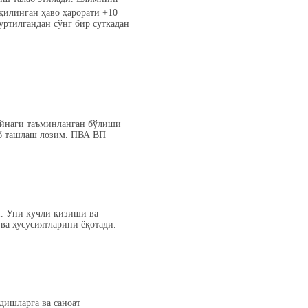
 қилинган ҳаво ҳарорати +10
уртилгандан сўнг бир суткадан
ойнаги таъминланган бўлиши
виб ташлаш лозим. ПВА ВП
и. Уни кучли қизиши ва
ва хусусиятларини ёқотади.
дишларга ва саноат