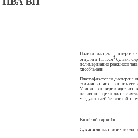
ПВА ВП
Поливинилацетат дисперсияси 
3
оғирлиги 1.1 г/см
бўлган, бир
полимеризация реакцияси таш
ҳисобланади.
Пластификаторли дисперсия иш
елимланган чокларнинг мустаҳ
Ўзининг универсал адгезион в
поливинилацетат дисперсиясид
маҳсулоти деб бежизга айтишм
Кимёвий таркиби
Сув асосли пластификаторли 