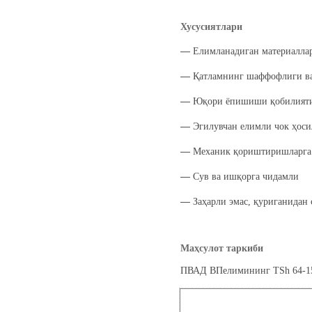
Хусусиятлари
―
Елимланадиган материаллар
―
Қатламнинг шаффофлиги ва
―
Юқори ёпишиши қoбилият
―
Эгилувчан елимли чок ҳоси
―
Механик қориштиришларга 
―
Сув ва ишқорга чидамли
―
Заҳарли эмас, қуриганидан
Маҳсулот таркиби
ПВАД ВПелимининг TSh 64-1532