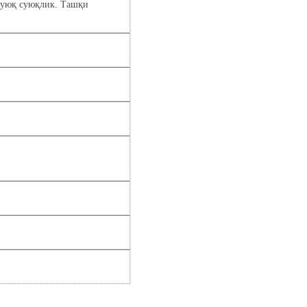
қуюқ суюқлик. Ташқи