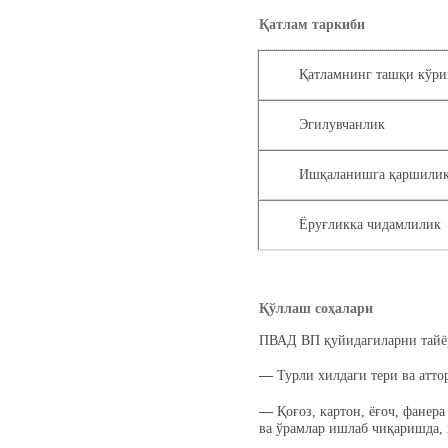
Қатлам таркиби
Қатламнинг ташқи кўр
Эгилувчанлик
Ишқаланишга қаршили
Ёруғликка чидамлилик
Қўллаш соҳалари
ПВАД ВП қуйидагиларни тайёр
―
Турли хилдаги тери ва атт
―
Қоғоз, картон, ёғоч, фанер
ва ўрамлар ишлаб чиқаришда, 