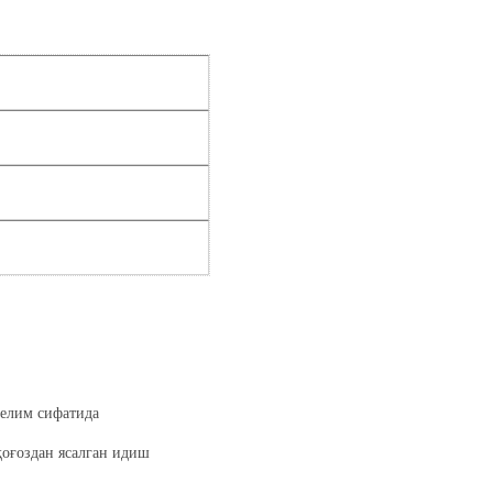
 елим сифатида
 қоғоздан ясалган идиш