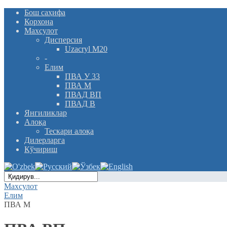
Бош саҳифа
Корхона
Махсулот
Дисперсия
Uzacryl M20
-
Елим
ПВА У 33
ПВА М
ПВАД ВП
ПВАД В
Янгиликлар
Алоқа
Тескари алоқа
Дилерларга
Кўчириш
Махсулот
Елим
ПВА М