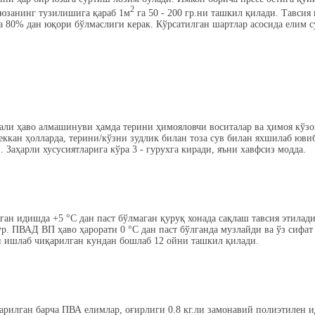
2
 юзанинг тузилишига қараб 1м
га 50 - 200 гр.ни ташкил қилади. Тавсия
са 80% дан юқори бўлмаслиги керак. Кўрсатилган шартлар асосида елим с
али ҳаво алмашинуви ҳамда терини ҳимояловчи воситалар ва ҳимоя кўз
 теккан ҳолларда, терини/кўзни зудлик билан тоза сув билан яхшилаб ю
 Заҳарли хусусиятларига кўра 3 - гурухга киради, яъни хавфсиз модда.
ан идишда +5 °C дан паст бўлмаган қуруқ хонада сақлаш тавсия этилад
р. ПВАД ВП ҳаво ҳарорати 0 °C дан паст бўлганда музлайди ва ўз сифат 
и ишлаб чиқарилган кундан бошлаб 12 ойни ташкил қилади.
рилган барча ПВА елимлар, оғирлиги 0.8 кг.ли замонавий полиэтилен и