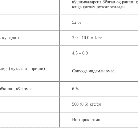
қўшимчаларсиз бўлган оқ рангли 
юпқа қатлам рухсат этилади
52 %
к қуюқлиги
3.0 - 10.0 мПа•с
4.5 – 6.0
авр, (музлаши - эриши)
Совуққа чидамли эмас
чўкиши, кўп эмас
6 %
500 (0.5) кгс/см
Иштирок этган