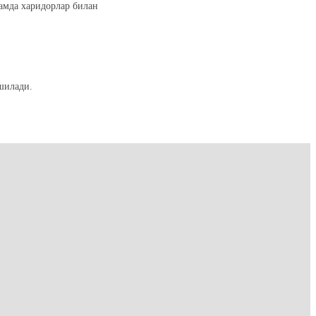
ҳамда харидорлар билан
шилади.