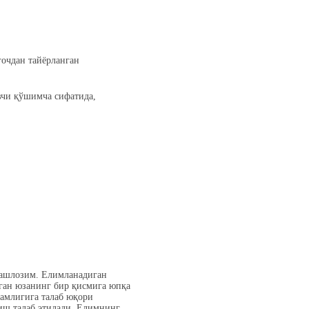
ғочдан тайёрланган
вчи қўшимча сифатида,
ашлозим. Елимланадиган
иган юзанинг бир қисмига юпқа
камлигига талаб юқори
иш талаб этилади. Елимнинг