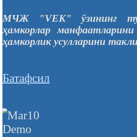
МЧЖ "VEK" ўзининг тур
ҳамкорлар манфаатларини
ҳамкорлик усулларини такл
Батафсил