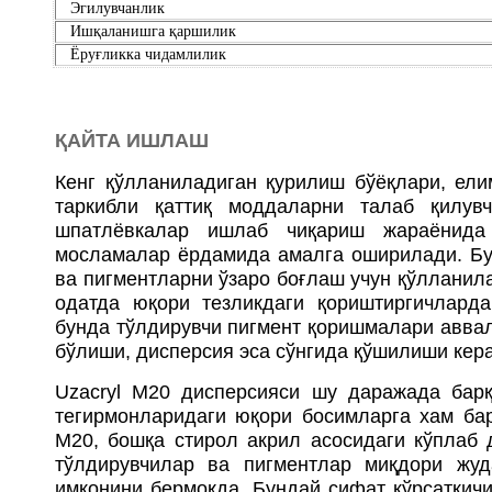
Эгилувчанлик
Ишқаланишга қаршилик
Ёруғликка чидамлилик
ҚАЙТА ИШЛАШ
Кенг қўлланиладиган қурилиш бўёқлари, ели
таркибли қаттиқ моддаларни талаб қилув
шпатлёвкалар ишлаб чиқариш жараёнида 
мосламалар ёрдамида амалга оширилади. Бу
ва пигментларни ўзаро боғлаш учун қўллани
одатда юқори тезликдаги қориштиргичлард
бунда тўлдирувчи пигмент қоришмалари авва
бўлиши, дисперсия эса сўнгида қўшилиши кера
Uzacryl M20 дисперсияси шу даражада барқ
тегирмонларидаги юқори босимларга хам ба
M20, бошқа стирол акрил асосидаги кўплаб
тўлдирувчилар ва пигментлар миқдори жу
имконини бермоқда. Бундай сифат кўрсаткичи