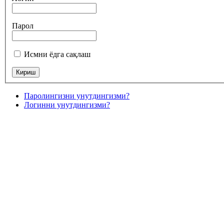
Парол
Исмни ёдга сақлаш
Паролингизни унутдингизми?
Логинни унутдингизми?