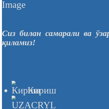
Сиз билан самарали ва ўз
қиламиз!
Кириш