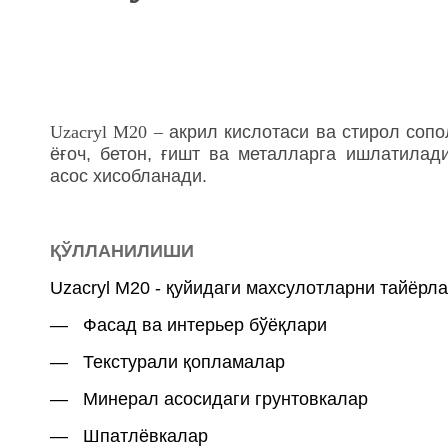
Uzacryl M20 –
акрил кислотаси ва стирол соп
ёғоч, бетон, ғишт ва металларга ишлатила
асос хисобланади.
ҚЎЛЛАНИЛИШИ
Uzacryl M20 - қуйидаги махсулотларни тайёрл
― Фасад ва интерьер бўёқлари
― Текстурали қопламалар
― Минерал асосидаги грунтовкалар
― Шпатлёвкалар