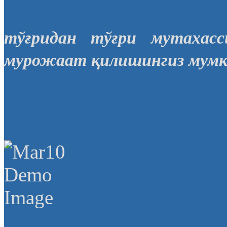
тўғридан тўғри мутахасс
мурожаат қилишингиз мум