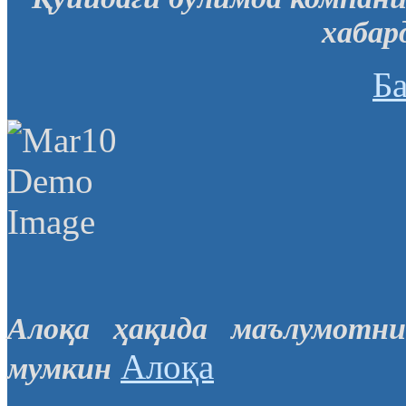
хабар
Б
Алоқа ҳақида маълумотни
Алоқа
мумкин