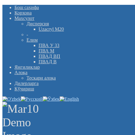
Бош саҳифа
Корхона
Махсулот
Дисперсия
Uzacryl M20
-
Елим
ПВА У 33
ПВА М
ПВАД ВП
ПВАД В
Янгиликлар
Алоқа
Тескари алоқа
Дилерларга
Кўчириш