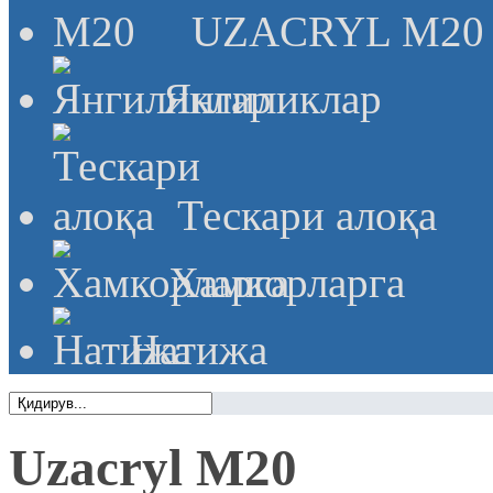
UZACRYL M20
Янгиликлар
Тескари алоқа
Хамкорларга
Натижа
Uzacryl M20