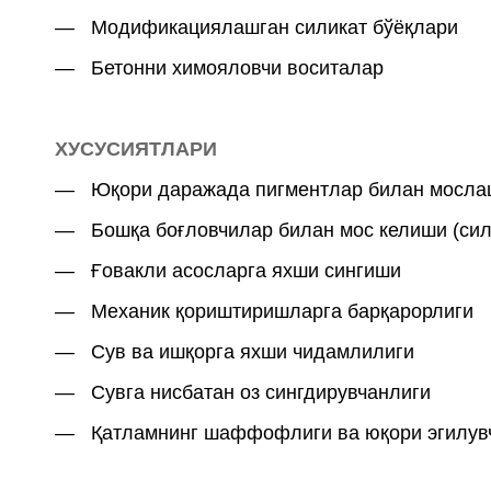
― Модификациялашган силикат бўёқлари
― Бетонни химояловчи воситалар
ХУСУСИЯТЛАРИ
― Юқори даражада пигментлар билан
мосла
― Бошқа боғловчилар билан мос келиши
(сил
― Ғовакли асосларга яхши сингиши
― Механик қориштиришларга барқарорлиги
― Сув ва ишқорга яхши чидамлилиги
― Сувга нисбатан оз сингдирувчанлиги
― Қатламнинг шаффофлиги ва юқори эгилув