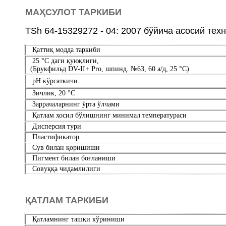
МАҲСУЛОТ ТАРКИБИ
TSh 64-15329272 - 04: 2007 бўйича асосий те
Қаттиқ модда таркиби
25 °С даги қуюқлиги,
(Брукфильд DV-II+ Pro, шпинд. №63, 60 а/д, 25 °С)
pH кўрсаткичи
Зичлик, 20 °С
Заррачаларнинг ўрта ўлчами
Қатлам
хосил бўлишнинг минимал температураси
Дисперсия тури
Пластификатор
Сув билан қоришиши
Пигмент билан боғланиши
Совуққа чидамлилиги
ҚАТЛАМ ТАРКИБИ
Қатлам
нинг ташқ
и кўриниши