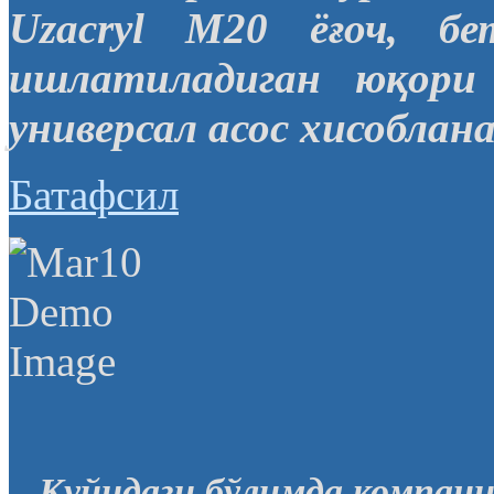
Uzacryl M20 ёғоч, б
ишлатиладиган юқори
универсал асос хисоблана
Батафсил
Қуйидаги бўлимда компани