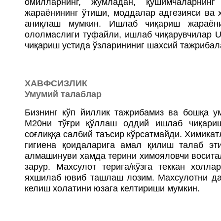
омилларнинг, жумладан, қўшимчаларнинг
жараёнининг ўтиши, моддалар адгезияси ва
аниқлаш мумкин. Ишлаб чиқариш жараёни
ололмаслиги туфайли, ишлаб чиқарувчилар U
чиқариш устида ўзларининиг шахсий тажрибал
ХАВФСИЗЛИК
Умумий талаблар
Бизнинг кўп йиллик тажрибамиз ва бошқа у
M20ни тўғри қўллаш оддий ишлаб чиқариш
соғлиққа салбий таъсир кўрсатмайди. Химика
гигиена қоидаларига амал қилиш талаб эт
алмашинуви хамда терини химояловчи восита
зарур. Махсулот терига/кўзга теккан холла
яхшилаб ювиб ташлаш лозим. Махсулотни д
келиш холатини юзага келтириши мумкин.