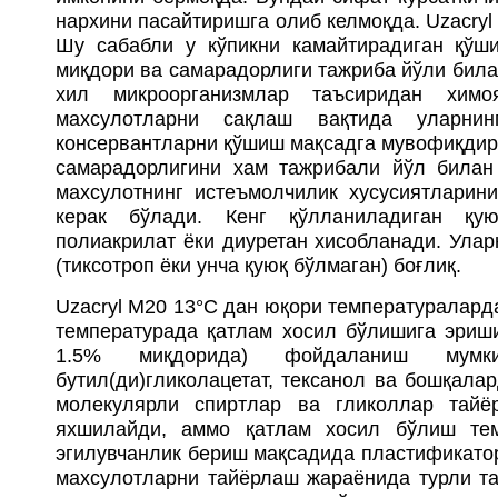
нархини пасайтиришга олиб келмоқда. Uzacryl
Шу сабабли у кўпикни камайтирадиган қўш
миқдори ва самарадорлиги тажриба йўли била
хил микроорганизмлар таъсиридан химо
махсулотларни сақлаш вақтида уларнин
консервантларни қўшиш мақсадга мувофиқдир.
самарадорлигини хам тажрибали йўл билан
махсулотнинг истеъмолчилик хусусиятлари
керак бўлади. Кенг қўлланиладиган қую
полиакрилат ёки диуретан хисобланади. Ула
(тиксотроп ёки унча қуюқ бўлмаган) боғлиқ.
Uzacryl M20 13°С дан юқори температуралард
температурада қатлам хосил бўлишига эриш
1.5% миқдорида) фойдаланиш мумкин
бутил(ди)гликолацетат, тексанол ва бошқал
молекулярли спиртлар ва гликоллар тайёр
яхшилайди, аммо қатлам хосил бўлиш тем
эгилувчанлик бериш мақсадида пластификатор
махсулотларни тайёрлаш жараёнида турли т