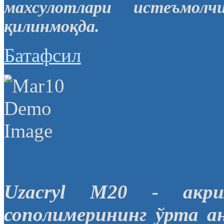
махсулотлари истеъмол
қилинмоқда.
Батафсил
Uzacryl M20 - акр
сополимерининг ўрта ан