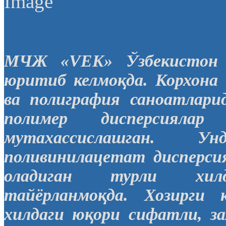
МЧЖ «VEK» Ўзбекистон п
юритиб келмоқда. Корхона 
ва полиграфия саноатлари
полимер дисперсияла
мутахассислашган. У
поливинилацетат дисперси
оладиган турли хил
тайёрланмоқда. Хозирги
хилдаги юқори сифатли, за