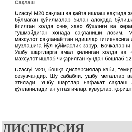
Са
қ
лаш
Uzacryl M20 сақлаш ва қайта ишлаш вақтида з
бўлмаган қуйилмалар билан алоқада бўлиш
ёпилган холда очиқ хаво бўшлиғи ва керак
тушмайдиган хонада сақланиши лозим. Ми
махсулот сақланаётган идишлар гигиенасига
музлашига йўл қўймаслик зарур. Бочкаларни
Ушбу шартларга амал қилинган холда ва +
махсулот ишлаб чиқарилган кундан бошлаб 12 
Uzacryl M20, бошқа дисперсиялар каби, теми
сезувчандир. Шу сабабли, ушбу металлар в
этилади. Ушбу шартлар нафақат сақлаш 
қўлланиладиган утгазгичлар, қувурлар, қориш
ДИСПЕРСИЯ